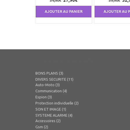
27,90
€
32,
34,90
€
39,90
€
prix
prix
prix
AJOUTER AU PANIER
AJOUTER AU 
initial
actuel
init
était :
est :
étai
34,90€.
27,90€.
39,
Catégories de produits
BONS PLANS
(3)
DIVERS SECURITE
(11)
Auto-Moto
(3)
Communication
(4)
Espion
(3)
Protection individuelle
(2)
SON ET IMAGE
(1)
SYSTEME ALARME
(4)
Accessoires
(2)
Gsm
(2)