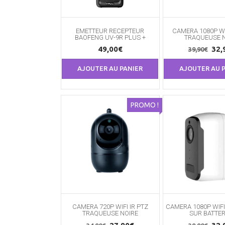
EMETTEUR RECEPTEUR
CAMERA 1080P WI
BAOFENG UV-9R PLUS +
TRAQUEUSE N
Le
49,00
€
32,
39,90
€
prix
AJOUTER AU PANIER
AJOUTER AU 
init
étai
39,
PROMO !
CAMERA 720P WIFI IR PTZ
CAMERA 1080P WIFI
TRAQUEUSE NOIRE
SUR BATTER
Le
Le
Le