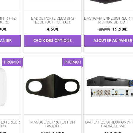
FI IR PTZ
BADGE PORTE CLES GPS
DASHCAM ENREGISTREUR 1
OIRE
BLUETOOTH BIPEUR
MOTION DETECT
Le
Le
Le
90
€
4,50
€
19,90
€
29,90
€
prix
Ce
prix
pri
PANIER
CHOIX DES OPTIONS
produit
AJOUTER AU PANIER
ial
actuel
initial
ac
a
t :
est :
était :
est
plusieurs
90€.
32,90€.
29,90€.
19
variations.
PROMO !
PROMO !
Les
options
peuvent
être
choisies
sur
la
page
du
produit
 EXTERIEUR
MASQUE DE PROTECTION
DVR ENREGISTREUR ONVIF
IES
LAVABLE
8 CANAUX 5MP
Le
Le
Le