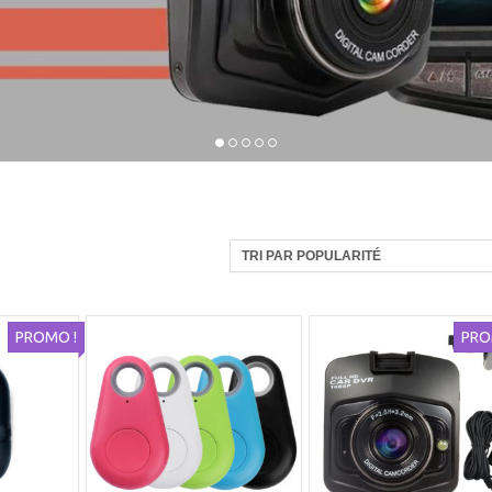
1
2
3
4
5
PROMO !
PRO