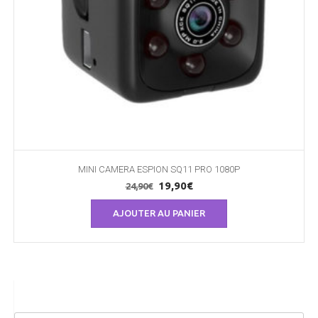
MINI CAMERA ESPION SQ11 PRO 1080P
Le
Le
19,90
€
24,90
€
prix
prix
AJOUTER AU PANIER
initial
actuel
était :
est :
24,90€.
19,90€.