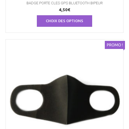
BADGE PORTE CLES GPS BLUETOOTH BIPEUR
4,50
€
Ce
CHOIX DES OPTIONS
produit
a
plusieurs
variations.
Les
PROMO !
options
peuvent
être
choisies
sur
la
page
du
produit