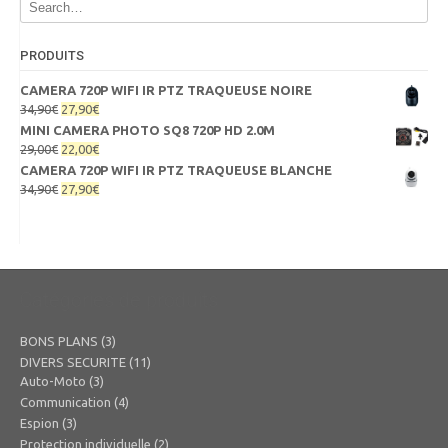
PRODUITS
CAMERA 720P WIFI IR PTZ TRAQUEUSE NOIRE
Le
Le
34,90
€
27,90
€
prix
prix
MINI CAMERA PHOTO SQ8 720P HD 2.0M
initial
actuel
Le
Le
29,00
€
22,00
€
était :
est :
prix
prix
CAMERA 720P WIFI IR PTZ TRAQUEUSE BLANCHE
34,90€.
27,90€.
initial
actuel
Le
Le
34,90
€
27,90
€
était :
est :
prix
prix
29,00€.
22,00€.
initial
actuel
était :
est :
34,90€.
27,90€.
Catégories de produits
BONS PLANS
(3)
DIVERS SECURITE
(11)
Auto-Moto
(3)
Communication
(4)
Espion
(3)
Protection individuelle
(2)