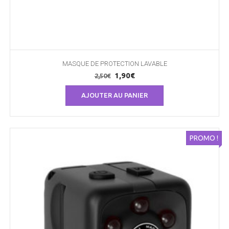
MASQUE DE PROTECTION LAVABLE
Le
Le
1,90
€
2,50
€
prix
prix
AJOUTER AU PANIER
initial
actuel
était :
est :
2,50€.
1,90€.
PROMO !