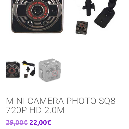
MINI CAMERA PHOTO SQ8
720P HD 2.0M
Le
Le
29,00
€
22,00
€