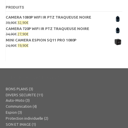
PRODUITS
CAMERA 1080P WIFI IR PTZ TRAQUEUSE NOIRE
Le
Le
39,90
€
32,90
€
prix
prix
CAMERA 720P WIFI IR PTZ TRAQUEUSE NOIRE
initial
actuel
Le
Le
34,90
€
27,90
€
était :
est :
prix
prix
MINI CAMERA ESPION SQ11 PRO 1080P
39,90€.
32,90€.
initial
actuel
Le
Le
24,90
€
19,90
€
était :
est :
prix
prix
34,90€.
27,90€.
initial
actuel
était :
est :
24,90€.
19,90€.
Catégories de produits
BONS PLANS
(3)
DIVERS SECURITE
(11)
Auto-Moto
(3)
Communication
(4)
Espion
(3)
Protection individuelle
(2)
SON ET IMAGE
(1)