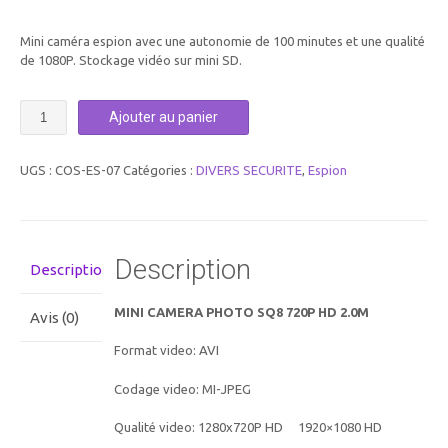
prix
prix
Mini caméra espion avec une autonomie de 100 minutes et une qualité
initial
actuel
de 1080P. Stockage vidéo sur mini SD.
était :
est :
quantité
29,00€.
22,00€.
Ajouter au panier
de
MINI
CAMERA
UGS :
COS-ES-07
Catégories :
DIVERS SECURITE
,
Espion
PHOTO
SQ8
720P
HD
2.0M
Description
Description
MINI CAMERA PHOTO SQ8 720P HD 2.0M
Avis (0)
Format video: AVI
Codage video: MI-JPEG
Qualité video: 1280x720P HD 1920×1080 HD