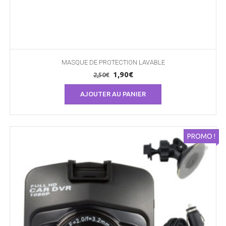
MASQUE DE PROTECTION LAVABLE
Le
Le
1,90
€
2,50
€
prix
prix
AJOUTER AU PANIER
initial
actuel
était :
est :
2,50€.
1,90€.
PROMO !