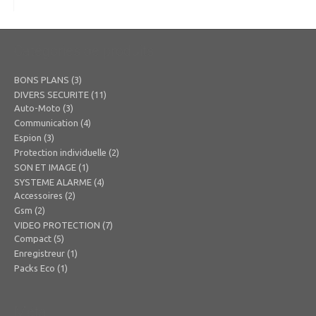
était :
est :
29,00€.
22,00€.
Catégories de produits
BONS PLANS
(3)
DIVERS SECURITE
(11)
Auto-Moto
(3)
Communication
(4)
Espion
(3)
Protection individuelle
(2)
SON ET IMAGE
(1)
SYSTEME ALARME
(4)
Accessoires
(2)
Gsm
(2)
VIDEO PROTECTION
(7)
Compact
(5)
Enregistreur
(1)
Packs Eco
(1)
Méta