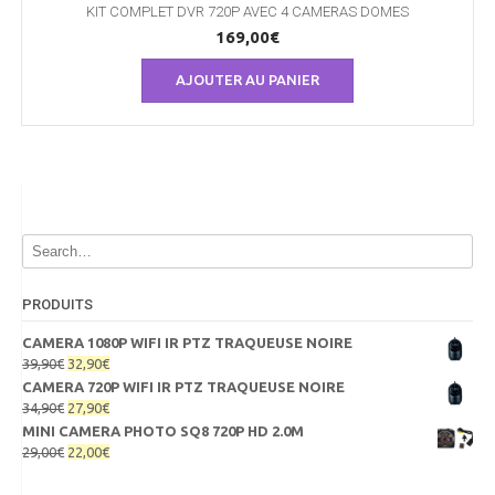
KIT COMPLET DVR 720P AVEC 4 CAMERAS DOMES
169,00
€
AJOUTER AU PANIER
PRODUITS
CAMERA 1080P WIFI IR PTZ TRAQUEUSE NOIRE
Le
Le
39,90
€
32,90
€
prix
prix
CAMERA 720P WIFI IR PTZ TRAQUEUSE NOIRE
initial
actuel
Le
Le
34,90
€
27,90
€
était :
est :
prix
prix
MINI CAMERA PHOTO SQ8 720P HD 2.0M
39,90€.
32,90€.
initial
actuel
Le
Le
29,00
€
22,00
€
était :
est :
prix
prix
34,90€.
27,90€.
initial
actuel