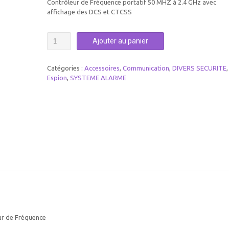
Contrôleur de Fréquence portatif 50 MHZ à 2.4 GHz avec
affichage des DCS et CTCSS
quantité
Ajouter au panier
de
CONTROLEUR
DE
Catégories :
Accessoires
,
Communication
,
DIVERS SECURITE
,
FREQUENCE
Espion
,
SYSTEME ALARME
50MHZ
-2.4GHZ
CTCSS/DCS
ur de Fréquence