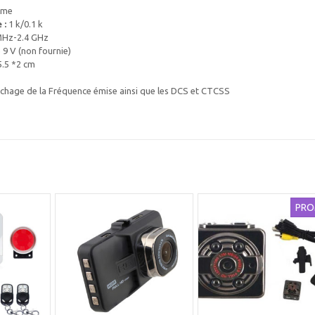
ome
 :
1 k/0.1 k
Hz-2.4 GHz
 9 V (non fournie)
5.5 *2 cm
chage de la Fréquence émise ainsi que les DCS et CTCSS
PRO