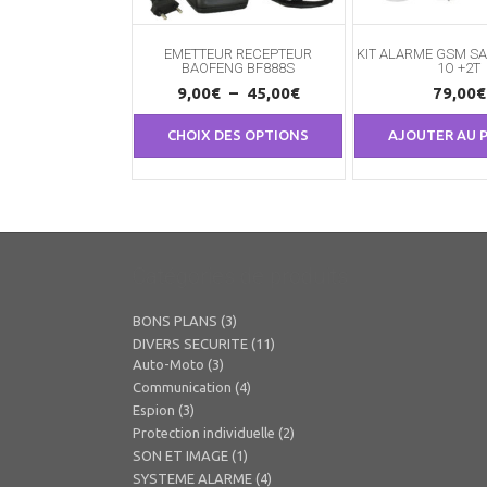
EMETTEUR RECEPTEUR
KIT ALARME GSM SA
BAOFENG BF888S
1O +2T
Plage
9,00
€
–
45,00
€
79,00
€
de
Ce
CHOIX DES OPTIONS
produit
AJOUTER AU 
prix :
a
9,00€
plusieurs
à
variations.
45,00€
Les
options
peuvent
Catégories de produits
être
choisies
BONS PLANS
(3)
sur
la
DIVERS SECURITE
(11)
page
Auto-Moto
(3)
du
Communication
(4)
produit
Espion
(3)
Protection individuelle
(2)
SON ET IMAGE
(1)
SYSTEME ALARME
(4)