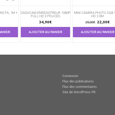
NS FIL 1M +
DASHCAM ENREGISTREUR 1080P
MINI CAMERA PHOTO SQ8 
FULL HD 3 POUCES
HD 2.0M
Le
Le
34,90
€
22,00
€
29,00
€
prix
pri
PANIER
AJOUTER AU PANIER
AJOUTER AU PANIER
initial
ac
était :
est
29,00€.
22
Méta
Connexion
Flux des publications
Flux des commentaires
Site de WordPress-FR