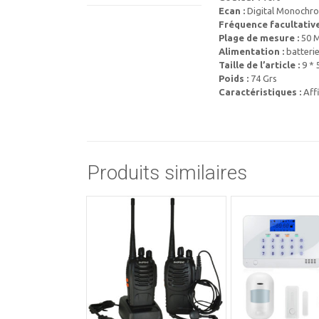
Ecan :
Digital Monochr
Fréquence facultative
Plage de mesure :
50 M
Alimentation :
batterie
Taille de l’article :
9 * 
Poids :
74 Grs
Caractéristiques :
Affi
Produits similaires