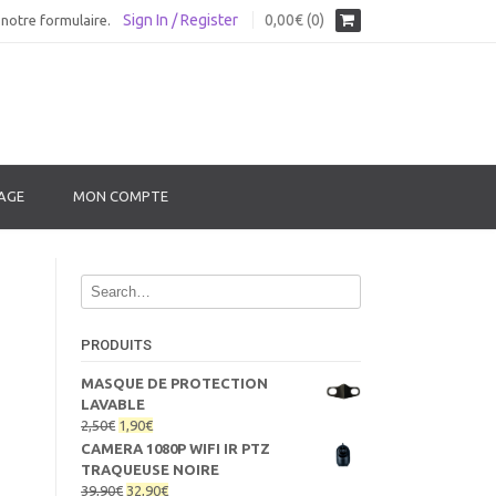
Sign In / Register
0,00€ (0)
notre formulaire.
AGE
MON COMPTE
PRODUITS
MASQUE DE PROTECTION
LAVABLE
Le
Le
2,50
€
1,90
€
prix
prix
CAMERA 1080P WIFI IR PTZ
initial
actuel
TRAQUEUSE NOIRE
était :
est :
Le
Le
39,90
€
32,90
€