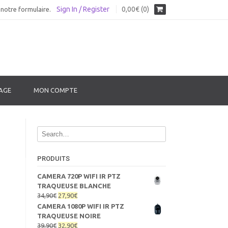
Sign In / Register
0,00€ (0)
notre formulaire.
AGE
MON COMPTE
PRODUITS
CAMERA 720P WIFI IR PTZ
TRAQUEUSE BLANCHE
Le
Le
34,90
€
27,90
€
prix
prix
CAMERA 1080P WIFI IR PTZ
initial
actuel
TRAQUEUSE NOIRE
était :
est :
Le
Le
39,90
€
32,90
€