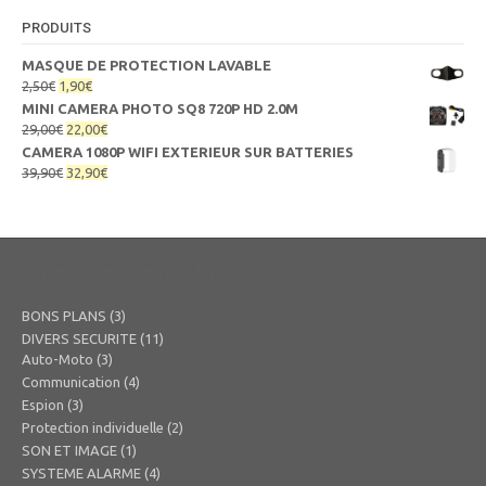
PRODUITS
MASQUE DE PROTECTION LAVABLE
Le
Le
2,50
€
1,90
€
prix
prix
MINI CAMERA PHOTO SQ8 720P HD 2.0M
initial
actuel
Le
Le
29,00
€
22,00
€
était :
est :
prix
prix
CAMERA 1080P WIFI EXTERIEUR SUR BATTERIES
2,50€.
1,90€.
initial
actuel
Le
Le
39,90
€
32,90
€
était :
est :
prix
prix
29,00€.
22,00€.
initial
actuel
était :
est :
39,90€.
32,90€.
Catégories de produits
BONS PLANS
(3)
DIVERS SECURITE
(11)
Auto-Moto
(3)
Communication
(4)
Espion
(3)
Protection individuelle
(2)
SON ET IMAGE
(1)
SYSTEME ALARME
(4)