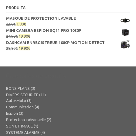
PRODUITS
MASQUE DE PROTECTION LAVABLE
Le
Le
2,50
€
1,90
€
prix
prix
MINI CAMERA ESPION SQ11 PRO 1080P
initial
actuel
Le
Le
24,90
€
19,90
€
était :
est :
prix
prix
DASHCAM ENREGISTREUR 1080P MOTION DETECT
2,50€.
1,90€.
initial
actuel
Le
Le
29,90
€
19,90
€
était :
est :
prix
prix
24,90€.
19,90€.
initial
actuel
était :
est :
29,90€.
19,90€.
Catégories de produits
BONS PLANS
(3)
DIVERS SECURITE
(11)
Auto-Moto
(3)
Communication
(4)
Espion
(3)
Protection individuelle
(2)
SON ET IMAGE
(1)
SYSTEME ALARME
(4)