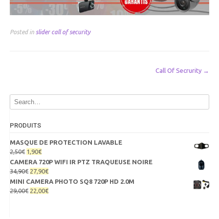
Posted in
slider call of security
Post
Call Of Secrurity
→
navigation
PRODUITS
MASQUE DE PROTECTION LAVABLE
Le
Le
2,50
€
1,90
€
prix
prix
CAMERA 720P WIFI IR PTZ TRAQUEUSE NOIRE
initial
actuel
Le
Le
34,90
€
27,90
€
était :
est :
prix
prix
MINI CAMERA PHOTO SQ8 720P HD 2.0M
2,50€.
1,90€.
initial
actuel
Le
Le
29,00
€
22,00
€
était :
est :
prix
prix
34,90€.
27,90€.
initial
actuel
était :
est :